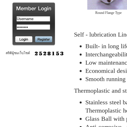
Round Flange Type
Self - lubrication Li
Built- in long lif
Interchangeabili
สถิติผู้ชมเว็บไซต์
Low maintenan
Economical des
Smooth running d
Thermoplastic and sta
Stainless steel 
Thermoplastic h
Glass Ball with
Anti-corrosive ,