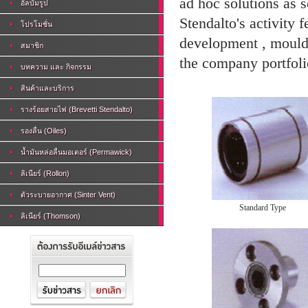
ad hoc solutions as so
อัลบัมรูป
Stendalto's activity 
โปรโมชั่น
development , mouldi
สมาชิก
the company portfolio
บทความ และ กิจกรรม
สินค้าและบริการ
รางร้อยสายไฟ (Brevetti Stendalto)
รองลื่น (Oiles)
น้ำมันหล่อลื่นมอเตอร์ (Permawick)
ลิเนียร์ (Rollon)
ตัวระบายอากาศ (Sinter Vent)
Standard Type
ลิเนียร์ (Thomson)